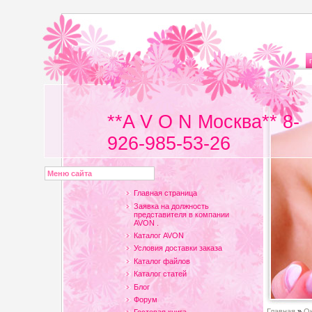
**A V O N Москва** 8-
926-985-53-26
Меню сайта
Главная страница
Заявка на должность
представителя в компании
AVON .
Каталог AVON
Условия доставки заказа
Каталог файлов
Каталог статей
Блог
Форум
Главная
»
Он