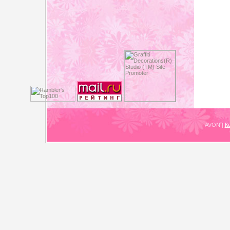
AVON
|
К