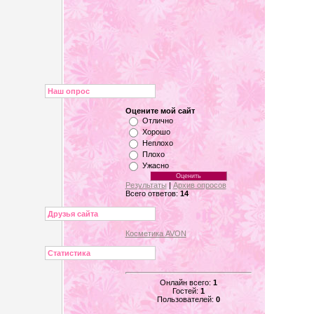
Наш опрос
Оцените мой сайт
Отлично
Хорошо
Неплохо
Плохо
Ужасно
Результаты
|
Архив опросов
Всего ответов:
14
Друзья сайта
Косметика AVON
Статистика
Онлайн всего:
1
Гостей:
1
Пользователей:
0