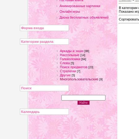
Гостевая книга
Анимированные картинки
В категории 
Показано иг
Онлайн игры
Доска бесплатных объявлений
Сортировать
Форма входа
Категории раздела
Аркады и экшн
[86]
Настольные
[14]
Головоломки
[64]
Слова
[5]
Поиск предметов
[23]
Стратегии
[7]
Другие
[5]
Многопользовательские
[9]
Поиск
Календарь