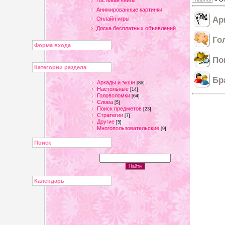
Гостевая книга
Анимированные картинки
Ар
Онлайн игры
Доска бесплатных объявлений
Го
Форма входа
По
Категории раздела
Бр
Аркады и экшн
[86]
Настольные
[14]
Головоломки
[64]
Слова
[5]
Поиск предметов
[23]
Стратегии
[7]
Другие
[5]
Многопользовательские
[9]
Поиск
Календарь