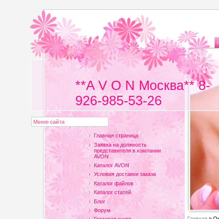
**A V O N Москва** 8-
926-985-53-26
Меню сайта
Главная страница
Заявка на должность
представителя в компании
AVON .
Каталог AVON
Условия доставки заказа
Каталог файлов
Каталог статей
Блог
Форум
Главная
»
Он