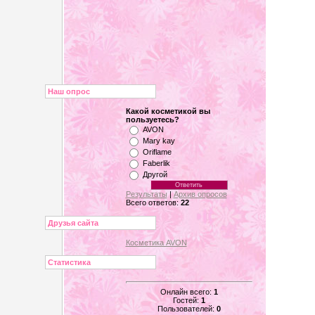
Наш опрос
Какой косметикой вы
пользуетесь?
AVON
Mary kay
Oriflame
Faberlik
Другой
Результаты
|
Архив опросов
Всего ответов:
22
Друзья сайта
Косметика AVON
Статистика
Онлайн всего:
1
Гостей:
1
Пользователей:
0