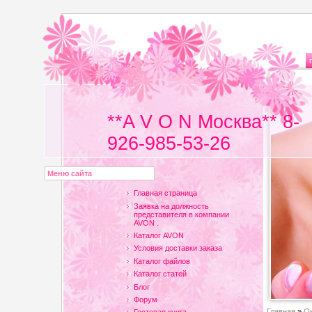
**A V O N Москва** 8-
926-985-53-26
Меню сайта
Главная страница
Заявка на должность
представителя в компании
AVON .
Каталог AVON
Условия доставки заказа
Каталог файлов
Каталог статей
Блог
Форум
Главная
»
Он