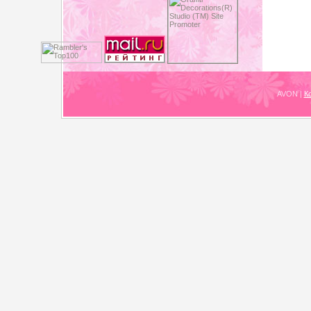
AVON
|
К