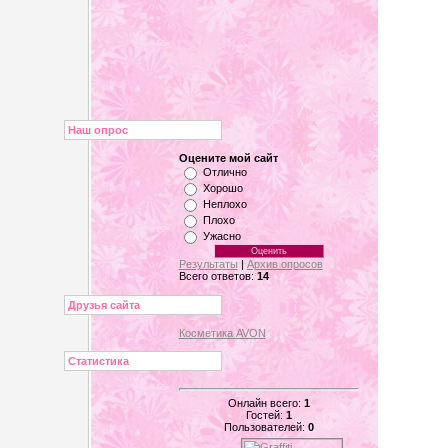
Наш опрос
Оцените мой сайт
Отлично
Хорошо
Неплохо
Плохо
Ужасно
Результаты
|
Архив опросов
Всего ответов:
14
Друзья сайта
Косметика AVON
Статистика
Онлайн всего:
1
Гостей:
1
Пользователей:
0