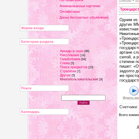
Гостевая книга
Анимированные картинки
Троецарс
Онлайн игры
Доска бесплатных объявлений
Одним из 
других MM
Форма входа
известная
Никитиным
«Троецарс
Категории раздела
«Троецарс
государст
Аркады и экшн
[86]
артане сл
Настольные
[14]
силой, а 
Головоломки
[64]
степени п
Слова
[5]
пишет: «О
Поиск предметов
[23]
задолго д
Стратегии
[7]
Другие
же просто
[5]
Многопользовательские
[9]
государст
Поиск
Играть он
Счетчики
Календарь
Всего комме
Д