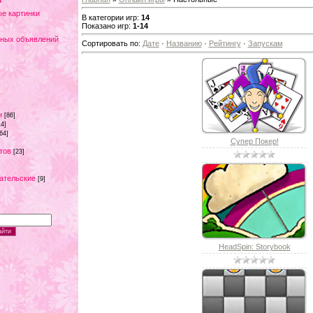
а
е картинки
В категории игр
:
14
Показано игр
:
1-14
тных объявлений
Сортировать по
:
Дате
·
Названию
·
Рейтингу
·
Запускам
н
[86]
14]
64]
Супер Покер!
тов
[23]
ательские
[9]
HeadSpin: Storybook