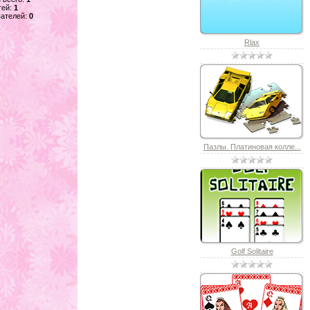
тей:
1
ателей:
0
Rlax
Пазлы. Платиновая колле...
Golf Solitaire