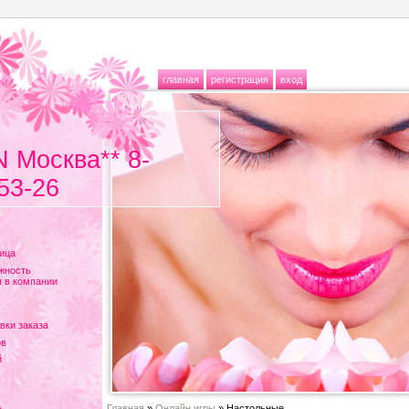
главная
регистрация
вход
N Москва** 8-
53-26
ица
жность
 в компании
вки заказа
ов
й
Главная
»
Онлайн игры
» Настольные