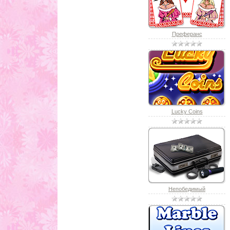
Преферанс
Lucky Coins
Непобедимый