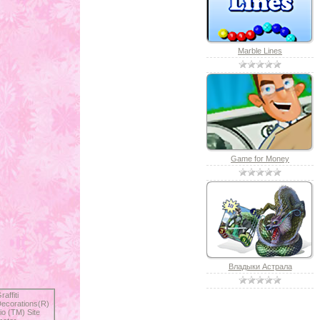
Marble Lines
Game for Money
Владыки Астрала