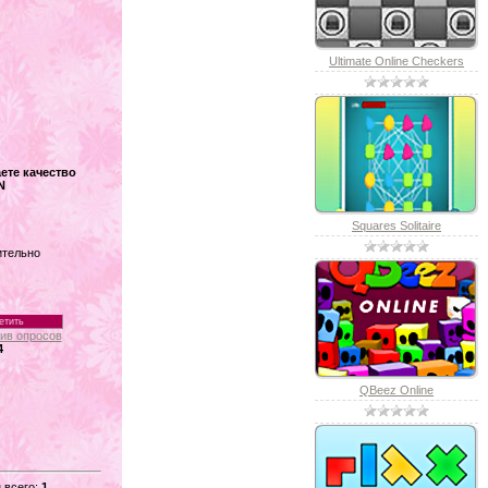
Ultimate Online Checkers
ете качество
N
Squares Solitaire
ительно
ив опросов
4
QBeez Online
 всего:
1