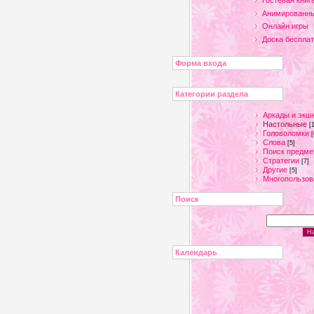
Гостевая книг
Анимированны
Онлайн игры
Доска беспла
Форма входа
Категории раздела
Аркады и экш
Настольные
[
Головоломки
[
Слова
[5]
Поиск предме
Стратегии
[7]
Другие
[5]
Многопользов
Поиск
Календарь