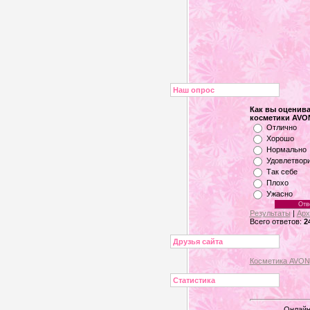
Наш опрос
Как вы оценива
косметики AVO
Отлично
Хорошо
Нормально
Удовлетвор
Так себе
Плохо
Ужасно
Результаты
|
Арх
Всего ответов:
2
Друзья сайта
Косметика AVON
Статистика
Онлайн