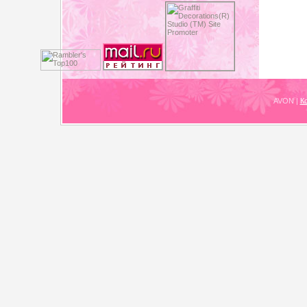
AVON
|
К