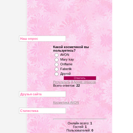
Наш опрос
Какой косметикой вы
пользуетесь?
AVON
Mary kay
Oriflame
Faberlik
Другой
Результаты
|
Архив опросов
Всего ответов:
22
Друзья сайта
Косметика AVON
Статистика
Онлайн всего:
1
Гостей:
1
Пользователей:
0