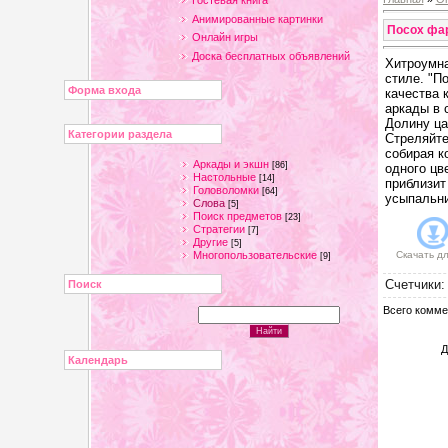
Гостевая книга
Анимированные картинки
Посох фа
Онлайн игры
Доска бесплатных объявлений
Хитроумна
стиле. "П
Форма входа
качества 
аркады в 
Долину ца
Категории раздела
Стреляйте
собирая к
Аркады и экшн
[86]
одного цв
Настольные
[14]
приблизит
Головоломки
[64]
усыпальни
Слова
[5]
Поиск предметов
[23]
Стратегии
[7]
Другие
[5]
Многопользовательские
Скачать д
[9]
Счетчики
Поиск
Всего комме
Д
Календарь