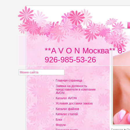
**A V O N Москва** 8-
926-985-53-26
Меню сайта
Главная страница
Заявка на должность
представителя в компании
AVON .
Каталог AVON
Условия доставки заказа
Каталог файлов
Каталог статей
Блог
Форум
Главная
»
Он