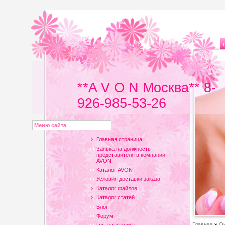
**A V O N Москва** 8-
926-985-53-26
Меню сайта
Главная страница
Заявка на должность
представителя в компании
AVON .
Каталог AVON
Условия доставки заказа
Каталог файлов
Каталог статей
Блог
Форум
Главная
»
Он