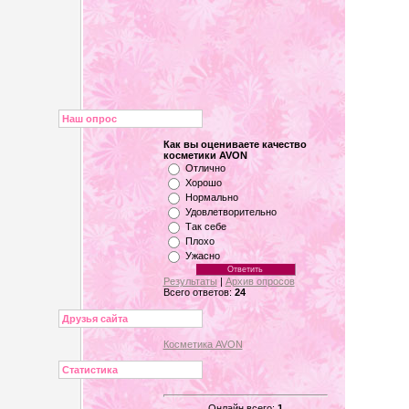
Наш опрос
Как вы оцениваете качество
косметики AVON
Отлично
Хорошо
Нормально
Удовлетворительно
Так себе
Плохо
Ужасно
Результаты
|
Архив опросов
Всего ответов:
24
Друзья сайта
Косметика AVON
Статистика
Онлайн всего:
1