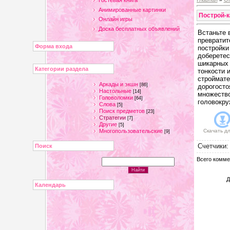
Гостевая книга
Анимированные картинки
Построй-к
Онлайн игры
Доска бесплатных объявлений
Встаньте 
превратит
Форма входа
постройки
доберетес
шикарных 
Категории раздела
тонкости 
строймате
Аркады и экшн
[86]
дорогосто
Настольные
[14]
множество
Головоломки
[64]
головокру
Слова
[5]
Поиск предметов
[23]
Стратегии
[7]
Другие
[5]
Многопользовательские
Скачать д
[9]
Счетчики
Поиск
Всего комме
Д
Календарь