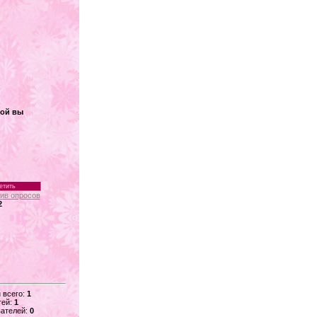
кой вы
ив опросов
2
 всего:
1
тей:
1
ателей:
0