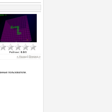
Рейтинг
:
0.0
/
0
« Назад
|
Вперед »
анные пользователи.