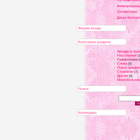
Гостевая книг
Анимированны
Онлайн игры
Доска беспла
Форма входа
Категории раздела
Аркады и экш
Настольные
[
Головоломки
[
Слова
[5]
Поиск предме
Стратегии
[7]
Другие
[5]
Многопользов
Поиск
Календарь