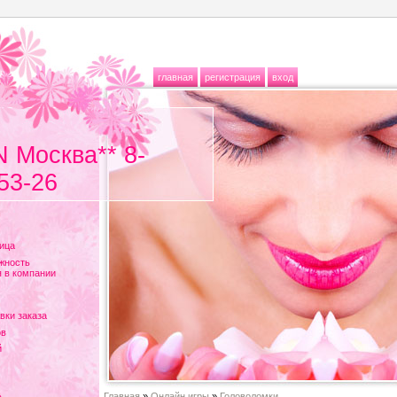
главная
регистрация
вход
N Москва** 8-
53-26
ица
жность
 в компании
вки заказа
ов
й
Главная
»
Онлайн игры
»
Головоломки