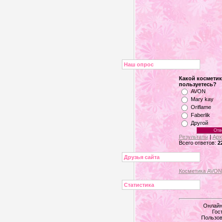
Наш опрос
Какой космети
пользуетесь?
AVON
Mary kay
Oriflame
Faberlik
Другой
Результаты
|
Арх
Всего ответов:
2
Друзья сайта
Косметика AVON
Статистика
Онлайн
Гос
Пользов