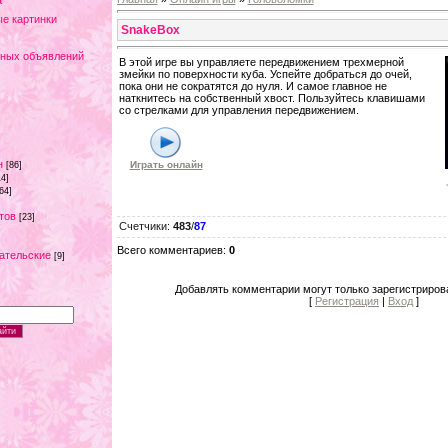
а
е картинки
SnakeBox
тных объявлений
В этой игре вы управляете передвижением трехмерной
змейки по поверхности куба. Успейте добраться до очей,
пока они не сократятся до нуля. И самое главное не
наткнитесь на собственный хвост. Пользуйтесь клавишами
со стрелками для управления передвижением.
н
Играть онлайн
[86]
14]
64]
тов
[23]
Счетчики
:
483
/
87
Всего комментариев
:
0
ательские
[9]
Добавлять комментарии могут только зарегистриров
[
Регистрация
|
Вход
]