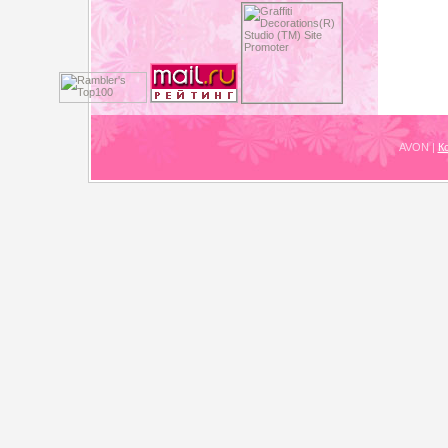
AVON
|
К