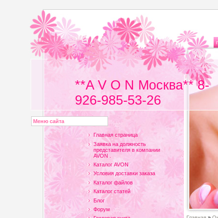
**A V O N Москва** 8-
926-985-53-26
Меню сайта
Главная страница
Заявка на должность
представителя в компании
AVON .
Каталог AVON
Условия доставки заказа
Каталог файлов
Каталог статей
Блог
Форум
Главная
»
Он