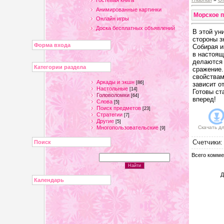
Гостевая книга
Анимированные картинки
Морское 
Онлайн игры
Доска бесплатных объявлений
В этой ун
стороны з
Форма входа
Собирая и
в настоящ
делаются 
Категории раздела
сражение.
свойствам
Аркады и экшн
[86]
зависит о
Настольные
[14]
Готовы ст
Головоломки
[64]
вперед!
Слова
[5]
Поиск предметов
[23]
Стратегии
[7]
Другие
[5]
Многопользовательские
Скачать д
[9]
Счетчики
Поиск
Всего комме
Д
Календарь