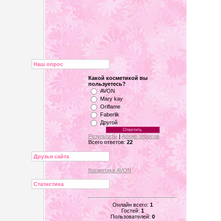
Наш опрос
Какой косметикой вы
пользуетесь?
AVON
Mary kay
Oriflame
Faberlik
Другой
Результаты
|
Архив опросов
Всего ответов:
22
Друзья сайта
Косметика AVON
Статистика
Онлайн всего:
1
Гостей:
1
Пользователей:
0