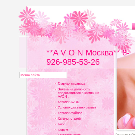
**A V O N Москва** 8-
926-985-53-26
Меню сайта
Главная страница
Заявка на должность
представителя в компании
AVON .
Каталог AVON
Условия доставки заказа
Каталог файлов
Каталог статей
Блог
Форум
Главная
»
Он