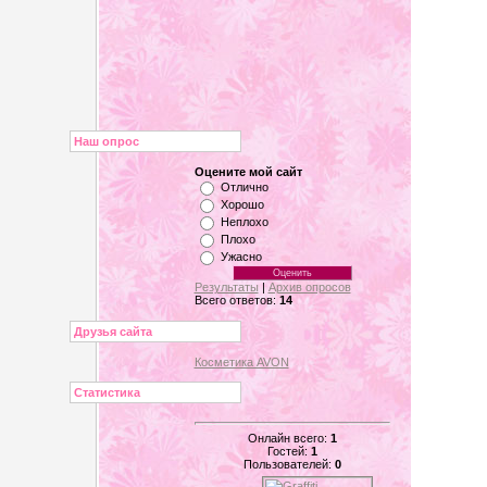
Наш опрос
Оцените мой сайт
Отлично
Хорошо
Неплохо
Плохо
Ужасно
Результаты
|
Архив опросов
Всего ответов:
14
Друзья сайта
Косметика AVON
Статистика
Онлайн всего:
1
Гостей:
1
Пользователей:
0