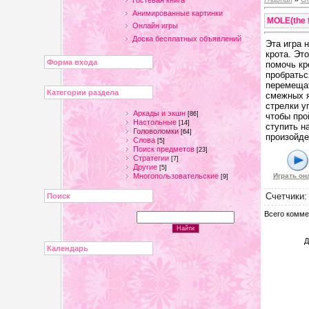
Гостевая книга
Анимированные картинки
MOLE(the f
Онлайн игры
Доска бесплатных объявлений
Эта игра 
крота. Эт
Форма входа
помочь кр
пробратьс
перемещат
Категории раздела
смежных 
стрелки у
Аркады и экшн
[86]
чтобы про
Настольные
[14]
ступить на
Головоломки
[64]
произойде
Слова
[5]
Поиск предметов
[23]
Стратегии
[7]
Другие
[5]
Многопользовательские
Играть он
[9]
Счетчики
Поиск
Всего комме
Д
Календарь