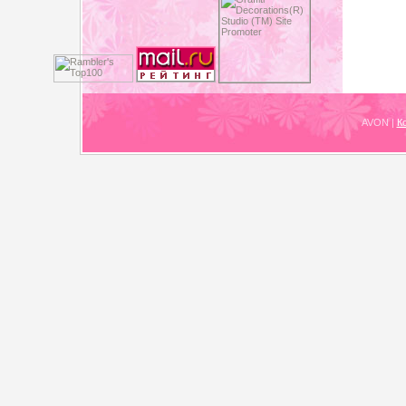
AVON
|
К