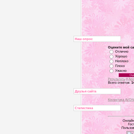
Наш опрос
Оцените мой са
Отлично
Хорошо
Неплохо
Плохо
Ужасно
Результаты
|
Арх
Всего ответов:
1
Друзья сайта
Косметика AVON
Статистика
Онлайн
Гос
Пользов