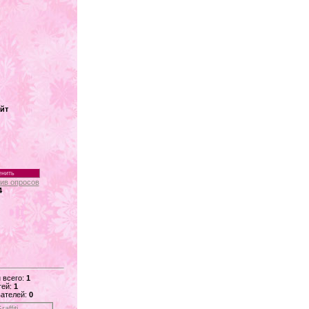
йт
ив опросов
4
 всего:
1
тей:
1
ателей:
0