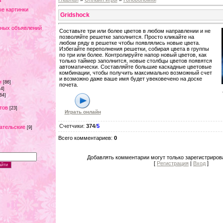
а
е картинки
Gridshock
тных объявлений
Составьте три или более цветов в любом направлении и не
позволяйте решетке заполнится. Просто кликайте на
любом ряду в решетке чтобы появлялись новые цвета.
Избегайте переполнения решетки, собирая цвета в группы
по три или более. Контролируйте напор новый цветов, как
только таймер заполнится, новые столбцы цветов появятся
автоматически. Составляйте большие каскадные цветовые
комбинации, чтобы получить максимально возможный счет
и возможно даже ваше имя будет увековечено на доске
н
[86]
почета.
14]
64]
тов
[23]
Играть онлайн
Счетчики
:
374
/
5
ательские
[9]
Всего комментариев
:
0
Добавлять комментарии могут только зарегистриров
[
Регистрация
|
Вход
]