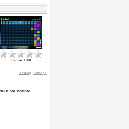
Рейтинг
:
0.0
/
0
« Назад
|
Вперед »
анные пользователи.