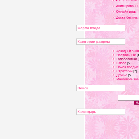
Гостевая книг
Анимированны
Онлайн игры
Доска беспла
Форма входа
Категории раздела
Аркады и экш
Настольные
[
Головоломки
[
Слова
[5]
Поиск предме
Стратегии
[7]
Другие
[5]
Многопользов
Поиск
Календарь