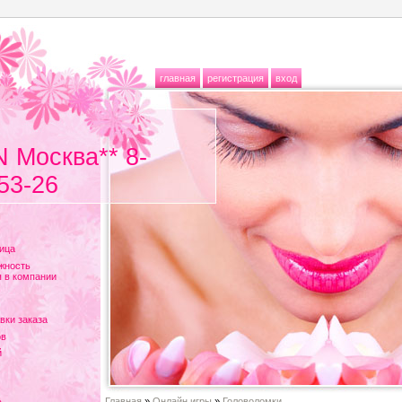
главная
регистрация
вход
N Москва** 8-
53-26
ица
жность
 в компании
вки заказа
ов
й
Главная
»
Онлайн игры
»
Головоломки