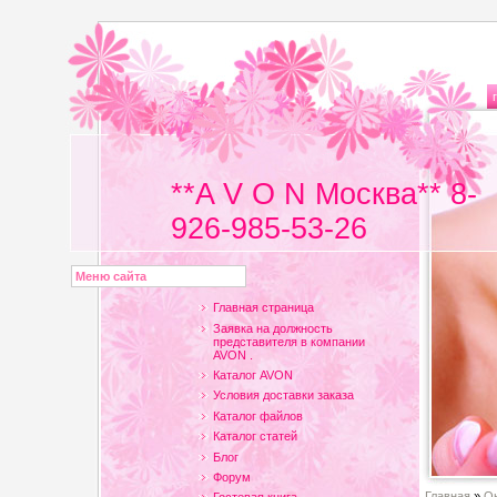
**A V O N Москва** 8-
926-985-53-26
Меню сайта
Главная страница
Заявка на должность
представителя в компании
AVON .
Каталог AVON
Условия доставки заказа
Каталог файлов
Каталог статей
Блог
Форум
Главная
»
Он