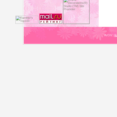
AVON
|
К