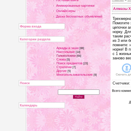
Гостевая книга
Анимированные картинки
Алмазы Х
Онлайн игры
Доска бесплатных объявлений
Трехмерна
Помогите 
Форма входа
цепочки а
норку. Дл
таким рас
Категории раздела
из 3 или 
помните: 
Аркады и экшн
[86]
норке! В 
Настольные
[14]
с 1 жизнь
Головоломки
[64]
заново ве
Слова
[5]
Поиск предметов
[23]
Стратегии
[7]
Другие
[5]
Многопользовательские
Скачать д
[9]
Счетчики
Поиск
Всего комме
Д
Календарь