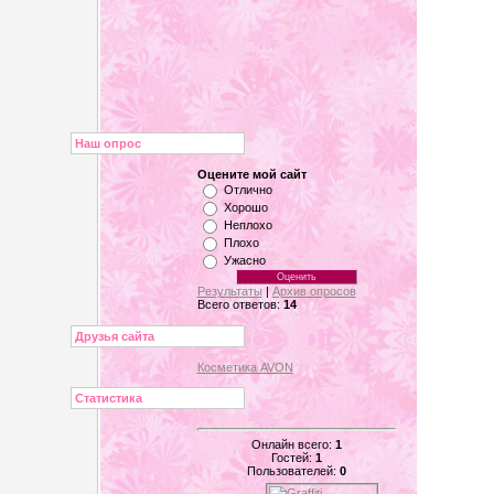
Наш опрос
Оцените мой сайт
Отлично
Хорошо
Неплохо
Плохо
Ужасно
Результаты
|
Архив опросов
Всего ответов:
14
Друзья сайта
Косметика AVON
Статистика
Онлайн всего:
1
Гостей:
1
Пользователей:
0