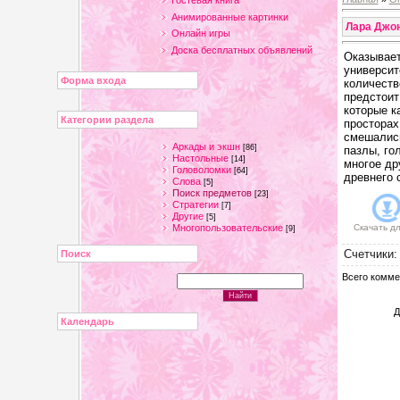
Гостевая книга
Анимированные картинки
Лара Джон
Онлайн игры
Доска бесплатных объявлений
Оказывает
университ
Форма входа
количеств
предстоит
которые к
Категории раздела
просторах
смешались
Аркады и экшн
[86]
пазлы, го
Настольные
[14]
многое др
Головоломки
[64]
древнего 
Слова
[5]
Поиск предметов
[23]
Стратегии
[7]
Другие
[5]
Многопользовательские
Скачать д
[9]
Счетчики
Поиск
Всего комме
Д
Календарь