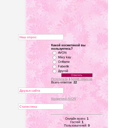
Наш опрос
Какой косметикой вы
пользуетесь?
AVON
Mary kay
Oriflame
Faberlik
Другой
Результаты
|
Архив опросов
Всего ответов:
22
Друзья сайта
Косметика AVON
Статистика
Онлайн всего:
1
Гостей:
1
Пользователей:
0