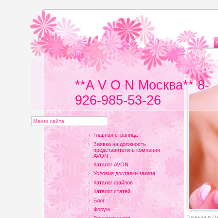
**A V O N Москва** 8-
926-985-53-26
Меню сайта
Главная страница
Заявка на должность
представителя в компании
AVON .
Каталог AVON
Условия доставки заказа
Каталог файлов
Каталог статей
Блог
Форум
Главная
»
Он