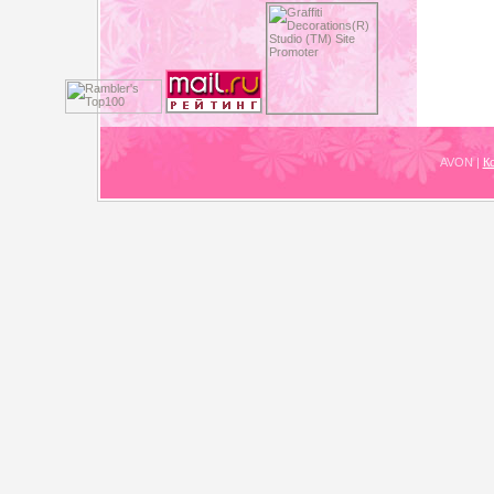
AVON
|
К