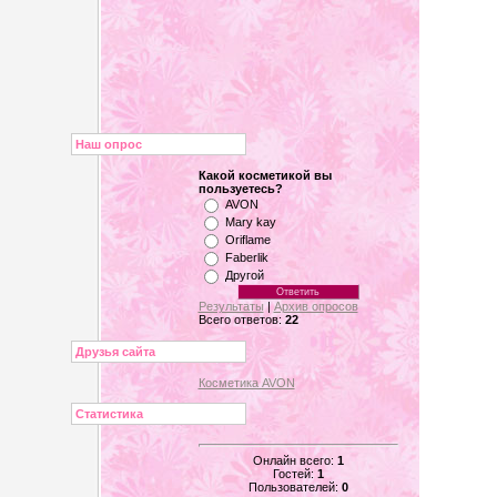
Наш опрос
Какой косметикой вы
пользуетесь?
AVON
Mary kay
Oriflame
Faberlik
Другой
Результаты
|
Архив опросов
Всего ответов:
22
Друзья сайта
Косметика AVON
Статистика
Онлайн всего:
1
Гостей:
1
Пользователей:
0