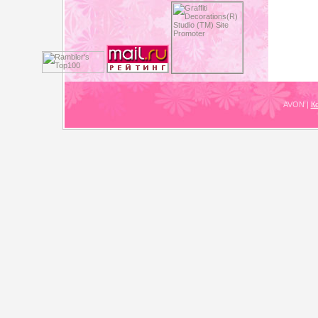
AVON
|
К