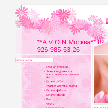
**A V O N Москва** 8-
926-985-53-26
Меню сайта
Главная страница
Заявка на должность
представителя в компании
AVON .
Каталог AVON
Условия доставки заказа
Каталог файлов
Каталог статей
Блог
Форум
Главная
»
Он