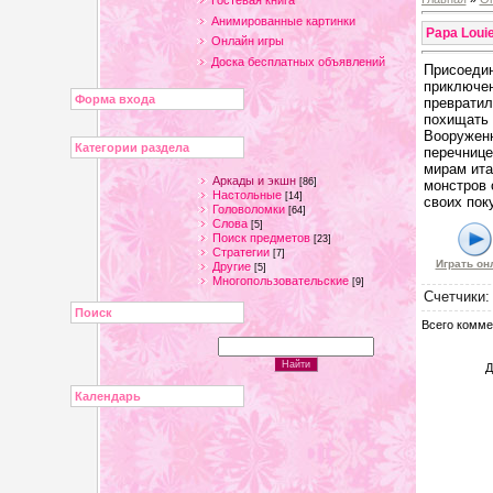
Гостевая книга
Анимированные картинки
Papa Loui
Онлайн игры
Доска бесплатных объявлений
Присоедин
приключен
Форма входа
превратил
похищать 
Вооруженн
Категории раздела
перечнице
мирам ита
Аркады и экшн
[86]
монстров 
Настольные
[14]
своих пок
Головоломки
[64]
Слова
[5]
Поиск предметов
[23]
Стратегии
[7]
Играть он
Другие
[5]
Многопользовательские
[9]
Счетчики
Поиск
Всего комме
Д
Календарь