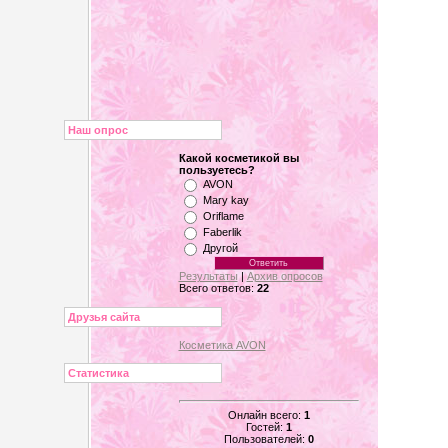
Наш опрос
Какой косметикой вы
пользуетесь?
AVON
Mary kay
Oriflame
Faberlik
Другой
Результаты
|
Архив опросов
Всего ответов:
22
Друзья сайта
Косметика AVON
Статистика
Онлайн всего:
1
Гостей:
1
Пользователей:
0