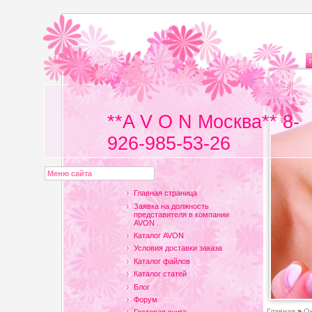
**A V O N Москва** 8-
926-985-53-26
Меню сайта
Главная страница
Заявка на должность
представителя в компании
AVON .
Каталог AVON
Условия доставки заказа
Каталог файлов
Каталог статей
Блог
Форум
Главная
»
Он