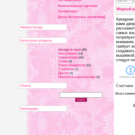
Гостевая книга
Анимированные картинки
Модный д
Онлайн игры
Доска бесплатных объявлений
Аркадная 
вами двер
Форма входа
расскажет
самых взы
потребует
Категории раздела
внимание,
требует и
Аркады и экшн
[86]
создавать
Настольные
[14]
вышивкой,
Головоломки
[64]
следуя по
Слова
[5]
Поиск предметов
[23]
Стратегии
[7]
Другие
[5]
Многопользовательские
Скачать д
[9]
Счетчики
Поиск
Всего комме
Д
Календарь