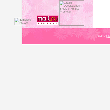
AVON
|
К