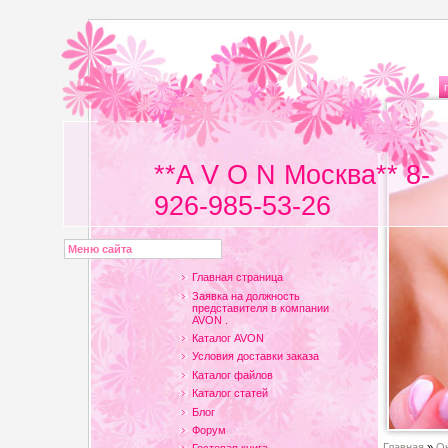
**A V O N Москва** 8-
926-985-53-26
Меню сайта
Главная страница
Заявка на должность
представителя в компании
AVON .
Каталог AVON
Условия доставки заказа
Каталог файлов
Каталог статей
Блог
Форум
Главная
»
Он