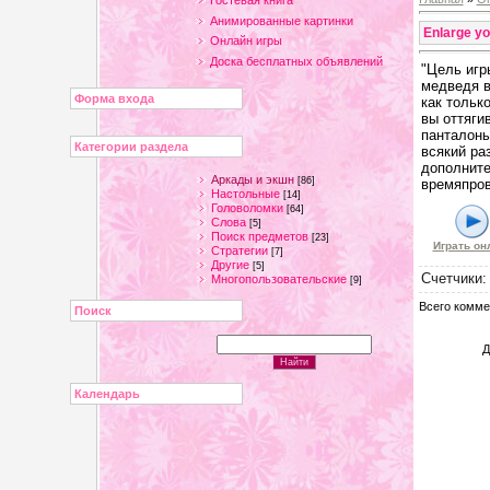
Гостевая книга
Анимированные картинки
Enlarge yo
Онлайн игры
Доска бесплатных объявлений
"Цель игр
медведя в
Форма входа
как тольк
вы оттяги
панталоны
Категории раздела
всякий ра
дополните
Аркады и экшн
[86]
времяпро
Настольные
[14]
Головоломки
[64]
Слова
[5]
Поиск предметов
[23]
Играть он
Стратегии
[7]
Другие
[5]
Счетчики
Многопользовательские
[9]
Всего комме
Поиск
Д
Календарь