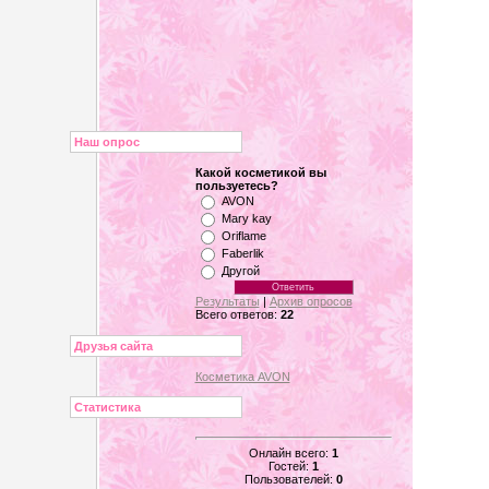
Наш опрос
Какой косметикой вы
пользуетесь?
AVON
Mary kay
Oriflame
Faberlik
Другой
Результаты
|
Архив опросов
Всего ответов:
22
Друзья сайта
Косметика AVON
Статистика
Онлайн всего:
1
Гостей:
1
Пользователей:
0