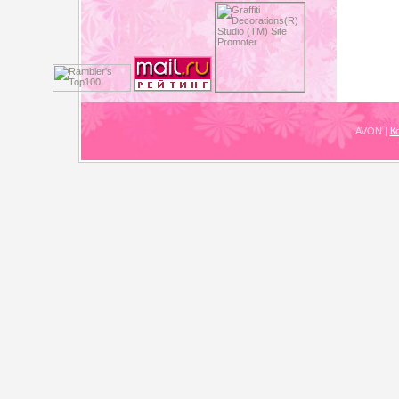
AVON
|
К