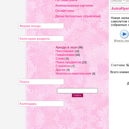
Гостевая книга
Анимированные картинки
AstroFlyer
Онлайн игры
Доска бесплатных объявлений
Новая захва
самолетом 
собранные з
Форма входа
Категории раздела
Играть он
Аркады и экшн
[86]
Настольные
[14]
Головоломки
[64]
Слова
[5]
Поиск предметов
[23]
Счетчики
:
5
Стратегии
[7]
Другие
[5]
Всего комме
Многопользовательские
[9]
Поиск
Д
Календарь