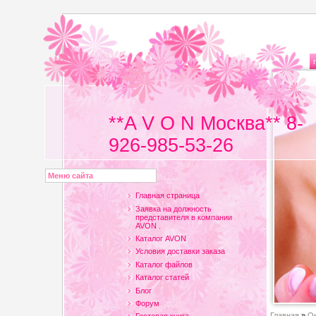
**A V O N Москва** 8-
926-985-53-26
Меню сайта
Главная страница
Заявка на должность
представителя в компании
AVON .
Каталог AVON
Условия доставки заказа
Каталог файлов
Каталог статей
Блог
Форум
Главная
»
Он