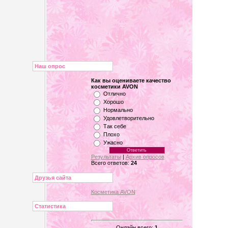
Наш опрос
Как вы оцениваете качество
косметики AVON
Отлично
Хорошо
Нормально
Удовлетворительно
Так себе
Плохо
Ужасно
Результаты
|
Архив опросов
Всего ответов:
24
Друзья сайта
Косметика AVON
Статистика
Онлайн всего:
1