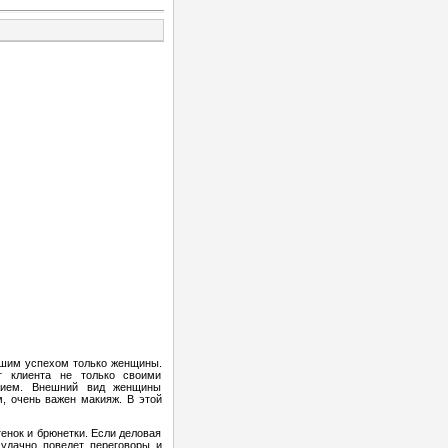
льшим успехом только женщины.
т клиента не только своими
нием. Внешний вид женщины
, очень важен макияж. В этой
енок и брюнетки. Если деловая
удачно поведет переговоры и