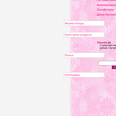
Гостевая книг
Анимированны
Онлайн игры
Доска беспла
Форма входа
Категории раздела
Макияж
[9]
Статьи про на
разных случая
Поиск
Календарь