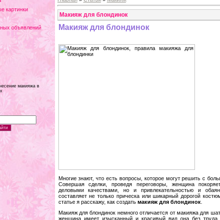
а
е картинки
Макияж для блондинок
Макияж для блондинок
тных объявлений
несение макияжа в
х
Многие знают, что есть вопросы, которое могут решить с бо
Совершая сделки, проведя переговоры, женщина покоряе
деловыми качествами, но и привлекательностью и обая
составляет не только прическа или шикарный дорогой костюм
статье я расскажу, как создать
макияж для блондинок
.
Макияж для блондинок немного отличается от макияжа для шат
женщина имеет изысканный и красивый вид она без труда 