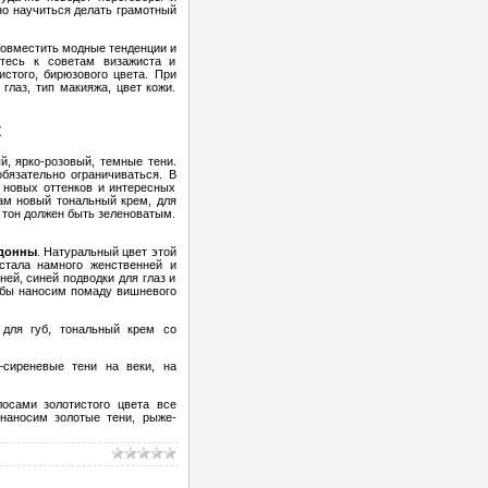
но научиться делать грамотный
совместить модные тенденции и
тесь к советам визажиста и
истого, бирюзового цвета. При
лаз, тип макияжа, цвет кожи.
к
й, ярко-розовый, темные тени.
бязательно ограничиваться. В
 новых оттенков и интересных
ам новый тональный крем, для
к тон должен быть зеленоватым.
адонны
. Натуральный цвет этой
стала намного женственней и
ей, синей подводки для глаз и
убы наносим помаду вишневого
 для губ, тональный крем со
–сиреневые тени на веки, на
лосами золотистого цвета все
наносим золотые тени, рыже-