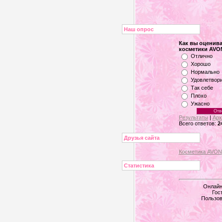
Наш опрос
Как вы оценива
косметики AVO
Отлично
Хорошо
Нормально
Удовлетвор
Так себе
Плохо
Ужасно
Результаты
|
Арх
Всего ответов:
2
Друзья сайта
Косметика AVON
Статистика
Онлайн
Гос
Пользов