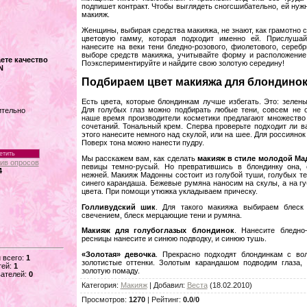
подпишет контракт. Чтобы выглядеть сногсшибательно, ей нуж
макияж.
Женщины, выбирая средства макияжа, не знают, как грамотно 
цветовую гамму, которая подходит именно ей. Прислушай
нанесите на веки тени бледно-розового, фиолетового, серебр
выборе средств макияжа, учитывайте форму и расположение г
ете качество
Поэкспериментируйте и найдите свою золотую середину!
N
Подбираем цвет макияжа для блондино
Есть цвета, которые блондинкам лучше избегать. Это: зелены
Для голубых глаз можно подбирать любые тени, совсем не о
ительно
наше время производители косметики предлагают множество
сочетаний. Тональный крем. Сперва проверьте подходит ли в
этого нанесите немного над скулой, или на шее. Для россияно
Поверх тона можно нанести пудру.
Мы расскажем вам, как сделать
макияж в стиле молодой М
ив опросов
певицы темно-русый. Но превратившись в блондинку она, 
4
нежней. Макияж Мадонны состоит из голубой туши, голубых тен
синего карандаша. Бежевые румяна наносим на скулы, а на г
цвета. При помощи утюжка укладываем прическу.
Голливудский шик
. Для такого макияжа выбираем блеск
свечением, блеск мерцающие тени и румяна.
Макияж для голубоглазых блондинок
. Нанесите бледно
ресницы нанесите и синюю подводку, и синюю тушь.
«Золотая» девочка
. Прекрасно подходят блондинкам с во
 всего:
1
золотистые оттенки. Золотым карандашом подводим глаза, 
тей:
1
золотую помаду.
ателей:
0
Категория
:
Макияж
|
Добавил
:
Веста
(18.02.2010)
Просмотров
:
1270
|
Рейтинг
:
0.0
/
0