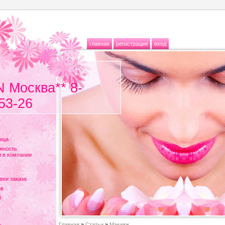
главная
регистрация
вход
N Москва** 8-
53-26
ица
жность
 в компании
вки заказа
ов
й
Главная
»
Статьи
»
Макияж