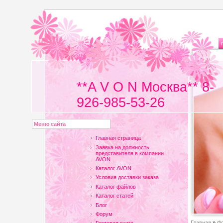
**A V O N Москва** 8-
926-985-53-26
Меню сайта
Главная страница
Заявка на должность
представителя в компании
AVON .
Каталог AVON
Условия доставки заказа
Каталог файлов
Каталог статей
Блог
Форум
Главная
»
Ф