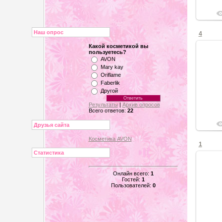
Наш опрос
4
Какой косметикой вы
пользуетесь?
AVON
Mary kay
Oriflame
Faberlik
Другой
Результаты
|
Архив опросов
Всего ответов:
22
Друзья сайта
Косметика AVON
1
Статистика
Онлайн всего:
1
Гостей:
1
Пользователей:
0