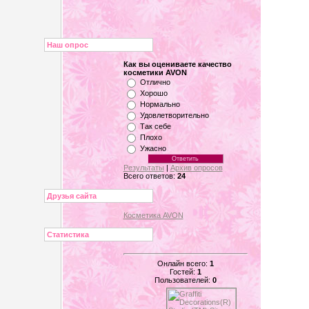
Наш опрос
Как вы оцениваете качество
косметики AVON
Отлично
Хорошо
Нормально
Удовлетворительно
Так себе
Плохо
Ужасно
Результаты
|
Архив опросов
Всего ответов:
24
Друзья сайта
Косметика AVON
Статистика
Онлайн всего:
1
Гостей:
1
Пользователей:
0