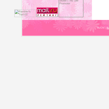
AVON
|
К