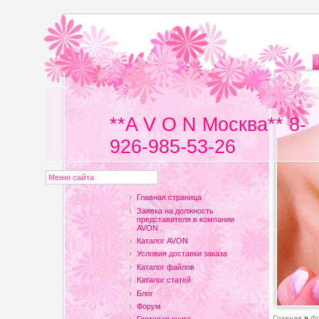
**A V O N Москва** 8-
926-985-53-26
Меню сайта
Главная страница
Заявка на должность
представителя в компании
AVON .
Каталог AVON
Условия доставки заказа
Каталог файлов
Каталог статей
Блог
Форум
Главная
»
Ф