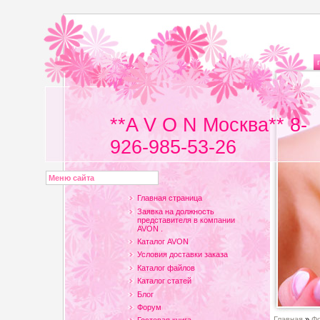
**A V O N Москва** 8-
926-985-53-26
Меню сайта
Главная страница
Заявка на должность
представителя в компании
AVON .
Каталог AVON
Условия доставки заказа
Каталог файлов
Каталог статей
Блог
Форум
Главная
»
Ф