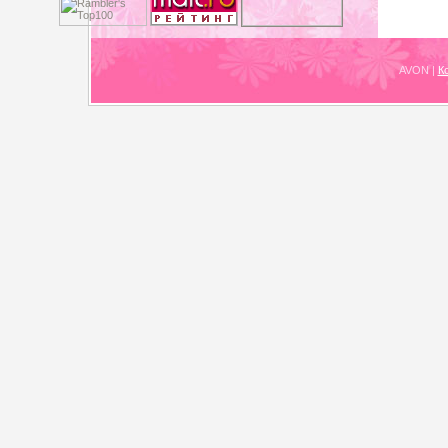
AVON
|
К