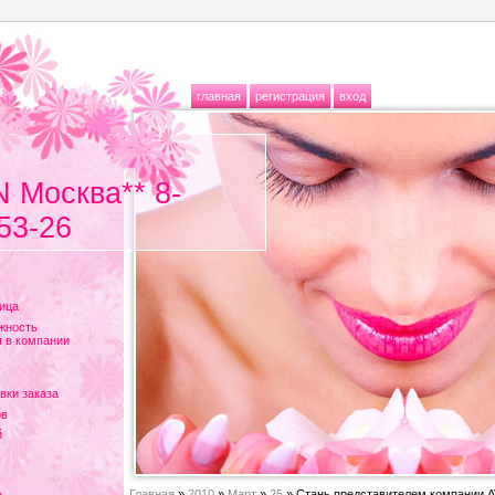
главная
регистрация
вход
N Москва** 8-
53-26
ица
жность
 в компании
вки заказа
ов
й
Главная
»
2010
»
Март
»
25
» Стань представителем компании 