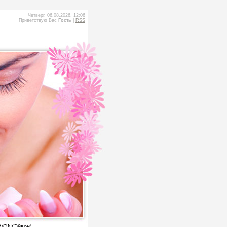
Четверг, 06.08.2026, 12:06
Приветствую Вас
Гость
|
RSS
AVON(Эйвон)