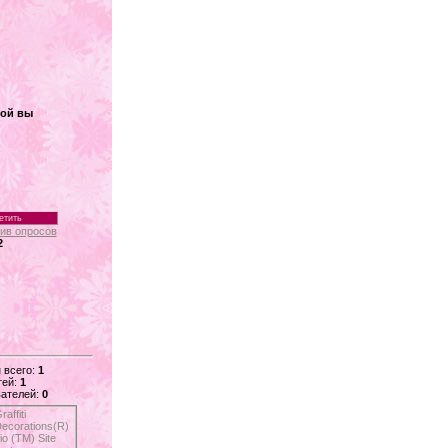
кой вы
ив опросов
2
 всего:
1
тей:
1
ателей:
0