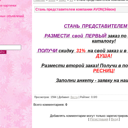
а
е картинки
Стань представителем компании AVON(Эйвон)
тных объявлений
СТАНЬ ПРЕДСТАВИТЕЛЕ
РАЗМЕСТИ
свой ПЕРВЫЙ
заказ п
каталогу!
ПОЛУЧИ
скидку
31%
на свой заказ и в
ДУША!
Размести второй заказ! Получи в п
РЕСНИЦ!
Заполни анкету - заявку на н
Просмотров
: 1594 |
Добавил
:
Веста
|
Рейтинг
:
0.0
/
0
Всего комментариев
:
0
Добавлять комментарии могут только зарегистриров
[
Регистрация
|
Вход
]