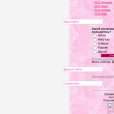
2010 Февраль
2010 Март
2010 Апрель
2010 Май
Наш опрос
Какой космети
пользуетесь?
AVON
Mary kay
Oriflame
Faberlik
Другой
Результаты
|
Арх
Всего ответов:
2
Друзья сайта
Косметика AVON
Статистика
Онлайн
Гос
Пользов