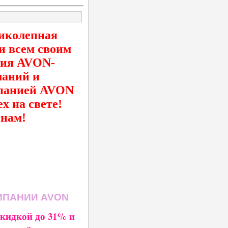
иколепная
и всем своим
ния AVON-
ланий и
мпанией AVON
ех на
свете!
 нам!
МПАНИИ AVON
скидкой до 31% и