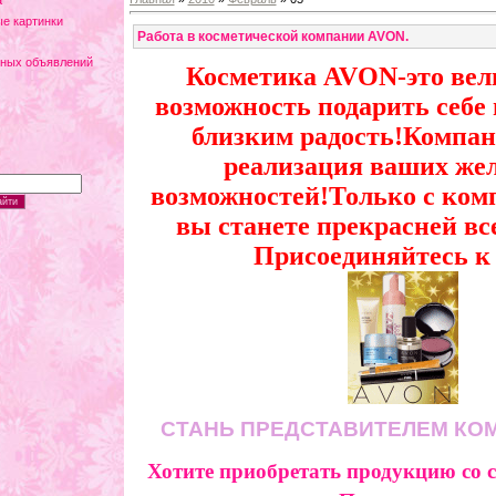
а
е картинки
Работа в косметической компании AVON.
тных объявлений
Косметика AVON-это вел
возможность подарить себе 
близким радость!Компа
реализация ваших же
возможностей!Только с ко
вы станете прекрасней вс
Пр
исоединяйтесь к
СТАНЬ ПРЕДСТАВИТЕЛЕМ КО
Хотите приобретать продукцию со 