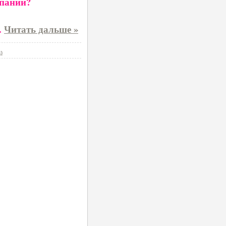
мпании?
..
Читать дальше »
)