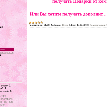
получать Подарки от ко
Или Вы хотите получать дополнит
.
Просмотров:
2049
|
Добавил:
Веста
|
Дата:
05.02.2010
|
Комментарии (1
йт
ив опросов
4
 всего:
1
тей:
1
ателей:
0