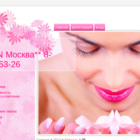
главная
регистрация
вход
N Москва** 8-
53-26
ица
жность
 в компании
вки заказа
ов
й
Главная
»
2010
»
Февраль
»
05