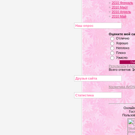
2010 Февраль
2010 Март
2010 Апрель
2010 Май
Наш опрос
Оцените мой са
Отлично
Хорошо
Неплохо
Плохо
Ужасно
Результаты
|
Арх
Всего ответов:
1
Друзья сайта
Косметика AVON
Статистика
Онлайн
Гос
Пользов