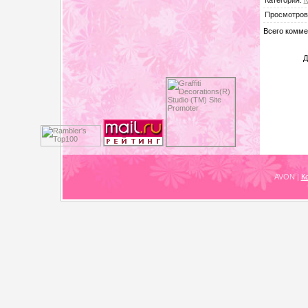
Просмотров
Всего комме
Д
AVON
|
К