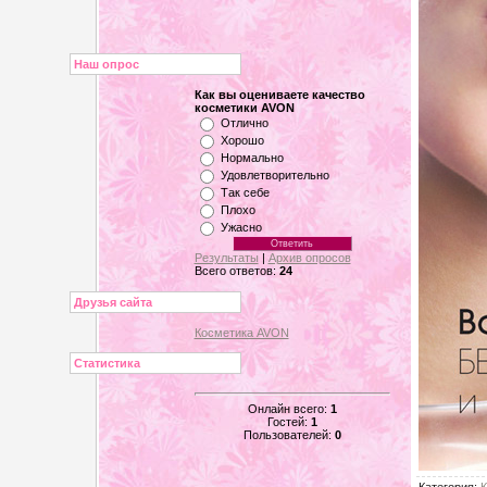
Наш опрос
Как вы оцениваете качество
косметики AVON
Отлично
Хорошо
Нормально
Удовлетворительно
Так себе
Плохо
Ужасно
Результаты
|
Архив опросов
Всего ответов:
24
Друзья сайта
Косметика AVON
Статистика
Онлайн всего:
1
Гостей:
1
Пользователей:
0
Категория
:
К