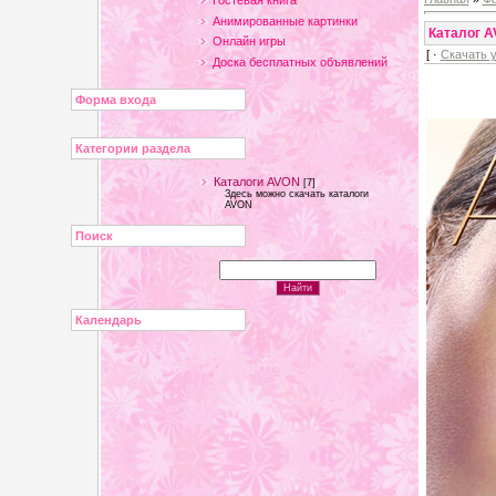
Гостевая книга
Анимированные картинки
Каталог A
Онлайн игры
[ ·
Скачать 
Доска бесплатных объявлений
Форма входа
Категории раздела
Каталоги AVON
[7]
Здесь можно скачать каталоги
AVON
Поиск
Календарь