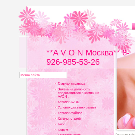
**A V O N Москва** 8-
926-985-53-26
Меню сайта
Главная страница
Заявка на должность
представителя в компании
AVON .
Каталог AVON
Условия доставки заказа
Каталог файлов
Каталог статей
Блог
Форум
Главная
»
Ф