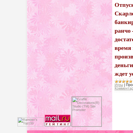
Отпуск
Скарл
банкир
ранчо 
достат
время 
произв
деньги
ждет у
Игры
|
Про
Комментар