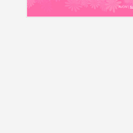
AVON
|
К