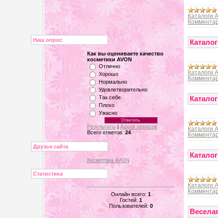
Каталоги 
Комментар
Наш опрос
Каталог
Как вы оцениваете качество
косметики AVON
Отлично
Каталоги 
Хорошо
Комментар
Нормально
Удовлетворительно
Так себе
Каталог
Плохо
Ужасно
Результаты
|
Архив опросов
Каталоги 
Всего ответов:
24
Комментар
Друзья сайта
Каталог
Косметика AVON
Статистика
Каталоги 
Комментар
Онлайн всего:
1
Гостей:
1
Пользователей:
0
Веселая