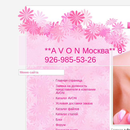
**A V O N Москва** 8-
926-985-53-26
Меню сайта
Главная страница
Заявка на должность
представителя в компании
AVON .
Каталог AVON
Условия доставки заказа
Каталог файлов
Каталог статей
Блог
Форум
Главная
»
Ф