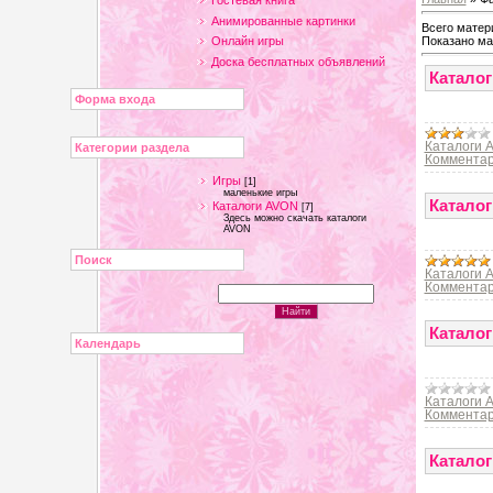
Гостевая книга
Анимированные картинки
Всего матер
Показано ма
Онлайн игры
Доска бесплатных объявлений
Каталог
Форма входа
Каталоги 
Категории раздела
Комментар
Игры
[1]
маленькие игры
Каталог
Каталоги AVON
[7]
Здесь можно скачать каталоги
AVON
Поиск
Каталоги 
Комментар
Каталог
Календарь
Каталоги 
Комментар
Каталог