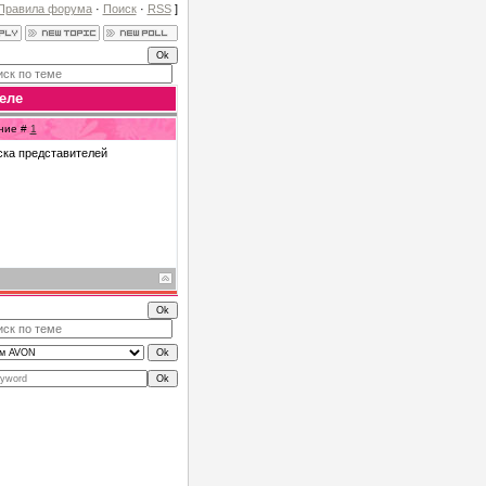
Правила форума
·
Поиск
·
RSS
]
еле
ение #
1
ска представителей