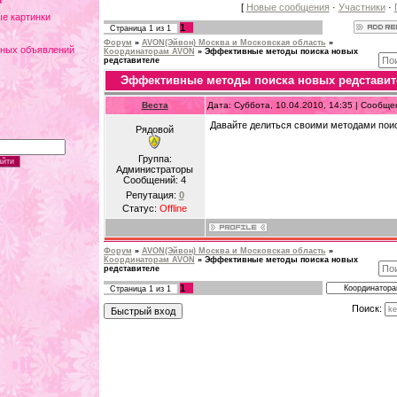
а
[
Новые сообщения
·
Участники
·
е картинки
1
Страница
1
из
1
Форум
»
AVON(Эйвон) Москва и Московская область
»
тных объявлений
Координаторам AVON
»
Эффективные методы поиска новых
редставителе
Эффективные методы поиска новых редставит
Веста
Дата: Суббота, 10.04.2010, 14:35 | Сообщ
Давайте делиться своими методами пои
Рядовой
Группа:
Администраторы
Сообщений:
4
Репутация:
0
Статус:
Offline
Форум
»
AVON(Эйвон) Москва и Московская область
»
Координаторам AVON
»
Эффективные методы поиска новых
редставителе
1
Страница
1
из
1
Поиск: