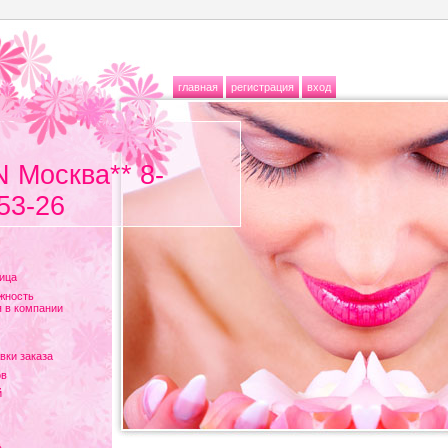
главная
регистрация
вход
N Москва** 8-
53-26
ица
жность
 в компании
вки заказа
ов
й