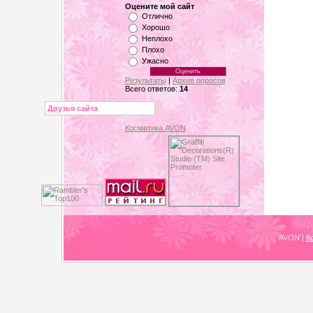
Оцените мой сайт
Отлично
Хорошо
Неплохо
Плохо
Ужасно
Результаты
|
Архив опросов
Всего ответов:
14
Друзья сайта
Косметика AVON
AVON
|
К