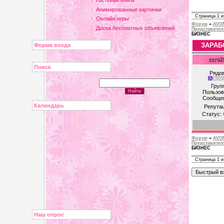
Гостевая книга
Анимированные картинки
Страница
1
и
Онлайн игры
Форум
»
AVON
Доска бесплатных объявлений
Представите
БИЗНЕС
ЗАРАБ
Форма входа
serg2
Поиск
Рядо
Груп
Пользов
Сообще
Календарь
Репута
Статус:
Форум
»
AVON
Представите
БИЗНЕС
Страница
1
и
Наш опрос