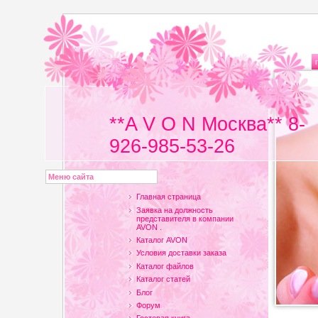
**A V O N Москва** 8-
926-985-53-26
Меню сайта
Главная страница
Заявка на должность
представителя в компании
AVON .
Каталог AVON
Условия доставки заказа
Каталог файлов
Каталог статей
Блог
Форум