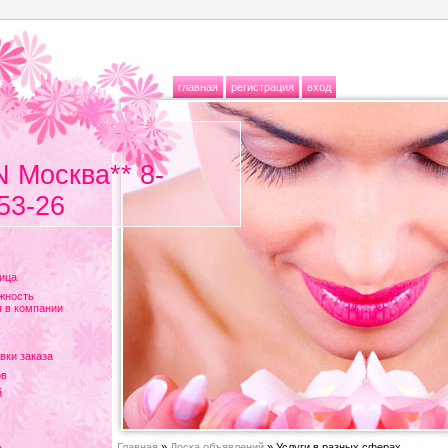
главная
регистрация
вход
N Москва** 8-
53-26
ица
жность
 в компании
вки заказа
ов
й
Главная
»
Доска объявлений
» Услуги в разных сферах