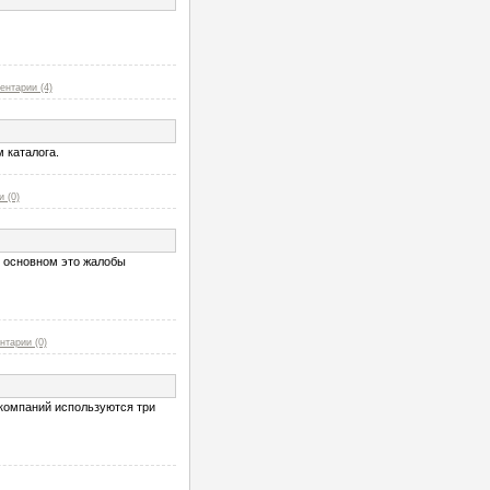
ентарии (4)
 каталога.
 (0)
В основном это жалобы
нтарии (0)
компаний используются три