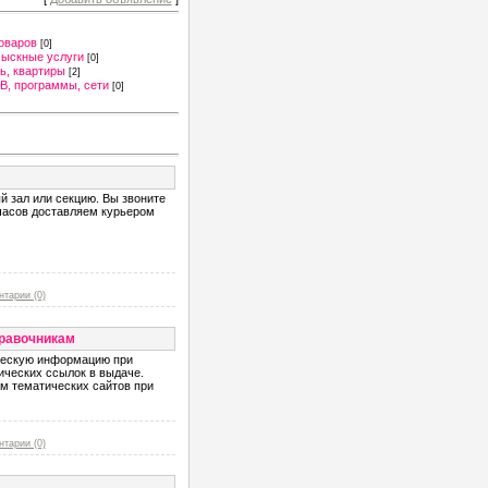
оваров
[0]
сыскные услуги
[0]
ь, квартиры
[2]
B, программы, сети
[0]
й зал или секцию. Вы звоните
 часов доставляем курьером
тарии (0)
правочникам
ическую информацию при
ических ссылок в выдаче.
м тематических сайтов при
тарии (0)