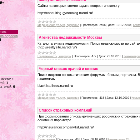
йт
Сайты на которых можно задать вопрос гинекологу
http://consulting-gynecolog.narod.ru/
Медицинские услуги, здоровье
|
Просмотров:
2596
|
Дата:
10.12.2010
|
Комм
ив опросов
Агентства недвижимости Москвы
4
Каталог агентств недвижимости. Поиск недвижимости по сайтам
(http://realtysite.narod.ru/)
Недвижимость, квартиры
|
Просмотров:
472
|
Дата:
21.10.2010
|
Комментарии
Черный список врачей и клиник
Поиск ведется по тематическим форумам, блогам, порталам. 
пациентов.
 всего:
1
тей:
1
blacklistclinics.narod.ru
ателей:
0
Медицинские услуги, здоровье
|
Просмотров:
418
|
Дата:
12.10.2010
|
Комме
Список страховых компаний
При формировании списка крупнейших российских страховых 
основных параметра
http://insurancecompanylist.narod.ru/
Страхование
|
Просмотров:
461
|
Дата:
08.10.2010
|
Комментарии (0)