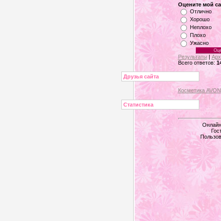
Оцените мой са
Отлично
Хорошо
Неплохо
Плохо
Ужасно
Результаты
|
Арх
Всего ответов:
1
Друзья сайта
Косметика AVON
Статистика
Онлайн
Гос
Пользов