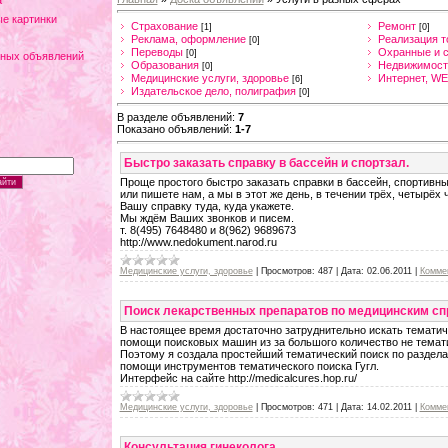
а
е картинки
Страхование
Ремонт
[1]
[0]
Реклама, оформление
Реализация т
[0]
Переводы
Охранные и 
[0]
тных объявлений
Образования
Недвижимост
[0]
Медицинские услуги, здоровье
Интернет, WE
[6]
Издательское дело, полиграфия
[0]
В разделе объявлений
:
7
Показано объявлений
:
1-7
Быстро заказать справку в бассейн и спортзал.
Проще простого быстро заказать справки в бассейн, спортивны
или пишете нам, а мы в этот же день, в течении трёх, четырёх
Вашу справку туда, куда укажете.
Мы ждём Ваших звонков и писем.
т. 8(495) 7648480 и 8(962) 9689673
http://www.nedokument.narod.ru
Медицинские услуги, здоровье
|
Просмотров:
487
|
Дата:
02.06.2011
|
Коммен
Поиск лекарственных препаратов по медицинским с
В настоящее время достаточно затруднительно искать темат
помощи поисковых машин из за большого количество не темат
Поэтому я создала простейший тематический поиск по раздела
помощи инструментов тематического поиска Гугл.
Интерфейс на сайте http://medicalcures.hop.ru/
Медицинские услуги, здоровье
|
Просмотров:
471
|
Дата:
14.02.2011
|
Коммен
Консультация гинеколога