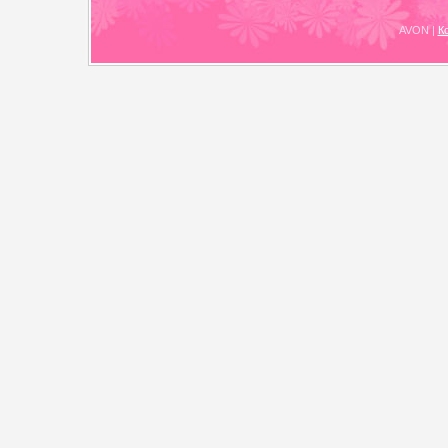
AVON
|
К