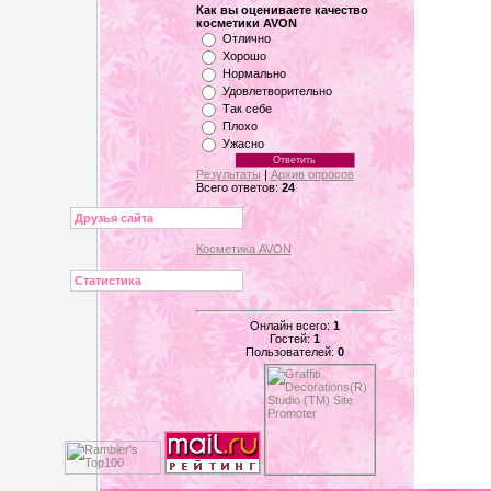
Как вы оцениваете качество
косметики AVON
Отлично
Хорошо
Нормально
Удовлетворительно
Так себе
Плохо
Ужасно
Результаты
|
Архив опросов
Всего ответов:
24
Друзья сайта
Косметика AVON
Статистика
Онлайн всего:
1
Гостей:
1
Пользователей:
0