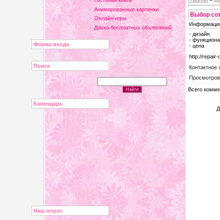
Гостевая книга
Анимированные картинки
Выбор со
Онлайн игры
Информация
Доска бесплатных объявлений
- дизайн
- функцион
Форма входа
- цена
http://repair
Поиск
Контактное 
Просмотров
Всего комме
Календарь
Д
Наш опрос