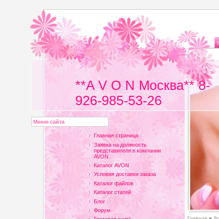
**A V O N Москва** 8-
926-985-53-26
Меню сайта
Главная страница
Заявка на должность
представителя в компании
AVON .
Каталог AVON
Условия доставки заказа
Каталог файлов
Каталог статей
Блог
Форум
Главная
»
До