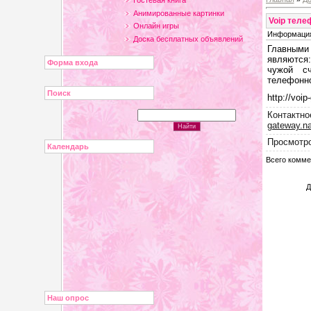
Гостевая книга
Анимированные картинки
Voip теле
Онлайн игры
Информация
Доска бесплатных объявлений
Главными
являются:
Форма входа
чужой сч
телефонно
Поиск
http://voi
Контактно
gateway.na
Просмотр
Календарь
Всего комме
Д
Наш опрос