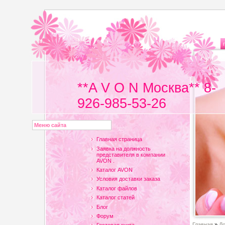
**A V O N Москва** 8-
926-985-53-26
Меню сайта
Главная страница
Заявка на должность
представителя в компании
AVON .
Каталог AVON
Условия доставки заказа
Каталог файлов
Каталог статей
Блог
Форум
Главная
»
До