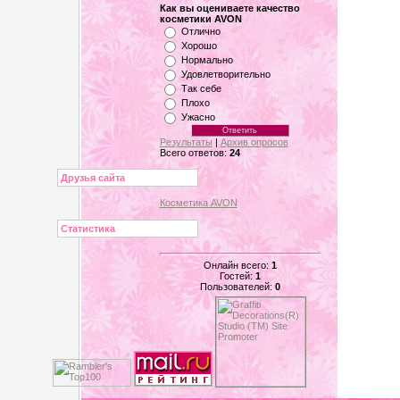
Как вы оцениваете качество
косметики AVON
Отлично
Хорошо
Нормально
Удовлетворительно
Так себе
Плохо
Ужасно
Результаты
|
Архив опросов
Всего ответов:
24
Друзья сайта
Косметика AVON
Статистика
Онлайн всего:
1
Гостей:
1
Пользователей:
0