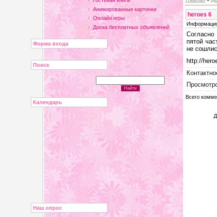
Гостевая книга
Анимированные картинки
heroes 6
Онлайн игры
Информация
Доска бесплатных объявлений
Согласно 
пятой час
Форма входа
не сошлис
http://hero
Поиск
Контактно
Просмотр
Всего комме
Календарь
Д
Наш опрос