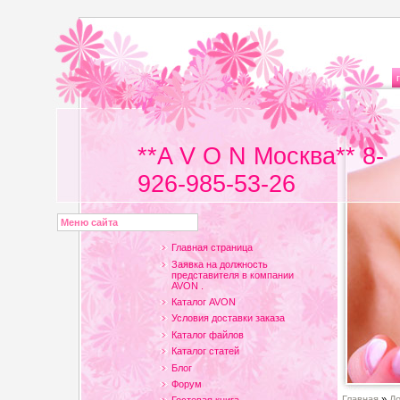
**A V O N Москва** 8-
926-985-53-26
Меню сайта
Главная страница
Заявка на должность
представителя в компании
AVON .
Каталог AVON
Условия доставки заказа
Каталог файлов
Каталог статей
Блог
Форум
Главная
»
До