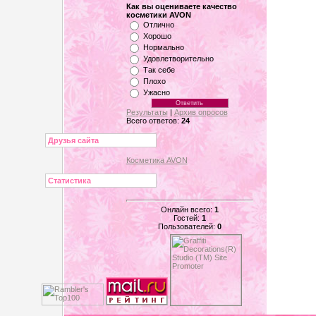
Как вы оцениваете качество
косметики AVON
Отлично
Хорошо
Нормально
Удовлетворительно
Так себе
Плохо
Ужасно
Результаты
|
Архив опросов
Всего ответов:
24
Друзья сайта
Косметика AVON
Статистика
Онлайн всего:
1
Гостей:
1
Пользователей:
0