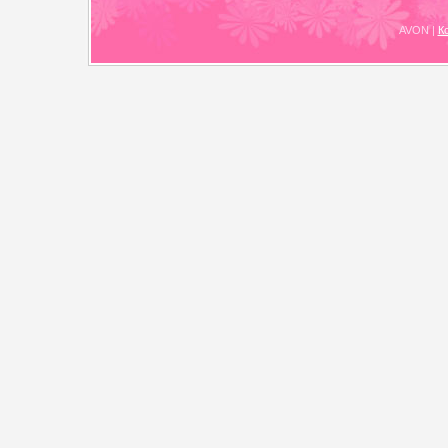
AVON
|
К