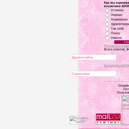
Как вы оценива
косметики AVO
Отлично
Хорошо
Нормально
Удовлетвор
Так себе
Плохо
Ужасно
Результаты
|
Арх
Всего ответов:
2
Друзья сайта
Косметика AVON
Статистика
Онлайн
Гос
Пользов