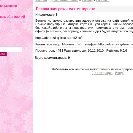
а
е картинки
Бесплатная реклама в интернете
Информация |
тных объявлений
Бесплатно можно разместить адрес и ссылку на сайт своей к
Самые популярные: Яндекс карты и Гугл карты. Таким образ
без какой-либо оплаты пользователи поисковых систем, тер
офису (магазину, ресторану, клинике и др.) будут видеть ссылк
http://advertising-free.narod2.ru/
Контактное лицо
:
Михаил
E
W
|
Телефон
:
http://advertising-free.n
Просмотров
:
445
|
Размещено до
: 30.12.2010 |
Рейтинг
:
0.0
/
0
Всего комментариев
:
0
Добавлять комментарии могут только зарегистриров
[
Регистрация
|
Вход
]