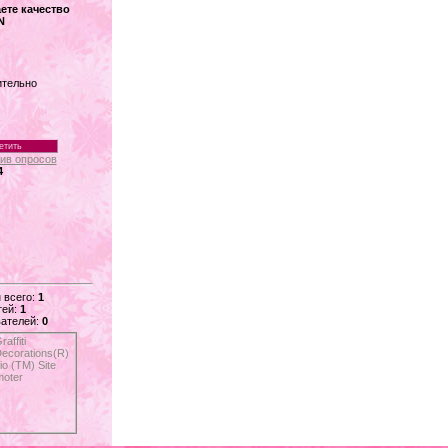
ете качество
N
ительно
ив опросов
4
 всего:
1
тей:
1
ателей:
0