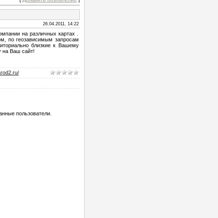
26.04.2011, 14:22
омпании на различных картах .
ом, по геозависимым запросам
риториально близкие к Вашему
у на Ваш сайт!
arod2.ru/
анные пользователи.