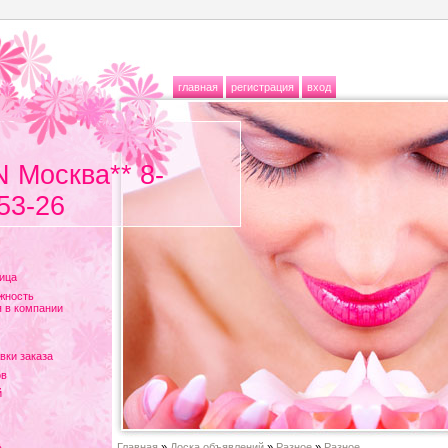
главная
регистрация
вход
N Москва** 8-
53-26
ица
жность
 в компании
вки заказа
ов
й
Главная
»
Доска объявлений
»
Разное
»
Разное...