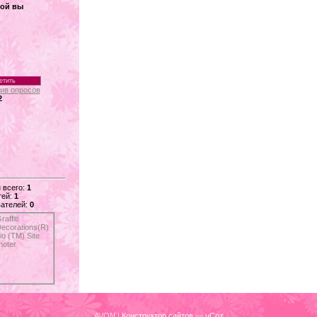
кой вы
ив опросов
2
 всего:
1
тей:
1
ателей:
0
AVON
|
Конструктор сайтов
—
uCoz