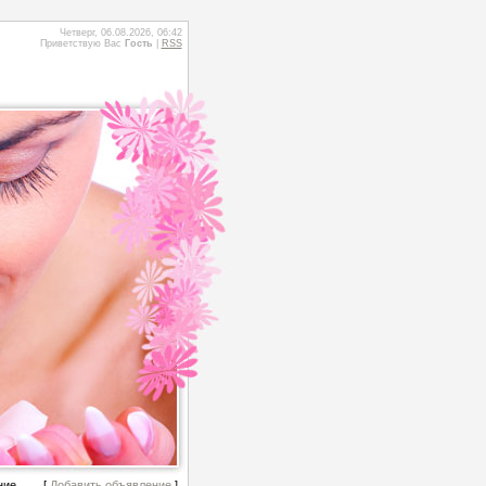
Четверг, 06.08.2026, 06:42
Приветствую Вас
Гость
|
RSS
ние
[
Добавить объявление
]