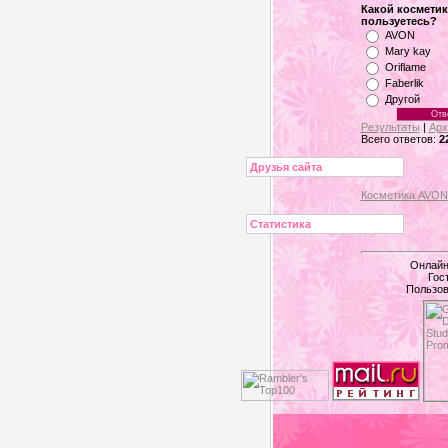
Какой космети
пользуетесь?
AVON
Mary kay
Oriflame
Faberlik
Другой
Результаты
|
Арх
Всего ответов:
2
Друзья сайта
Косметика AVON
Статистика
Онлайн
Гос
Пользов