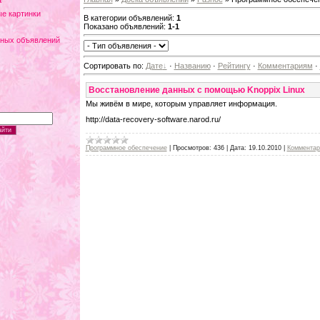
а
е картинки
В категории объявлений
:
1
Показано объявлений
:
1-1
тных объявлений
Сортировать по
:
Дате
·
Названию
·
Рейтингу
·
Комментариям
·
Восстановление данных с помощью Knoppix Linux
Мы живём в мире, которым управляет информация.
http://data-recovery-software.narod.ru/
Программное обеспечение
|
Просмотров:
436
|
Дата:
19.10.2010
|
Комментар