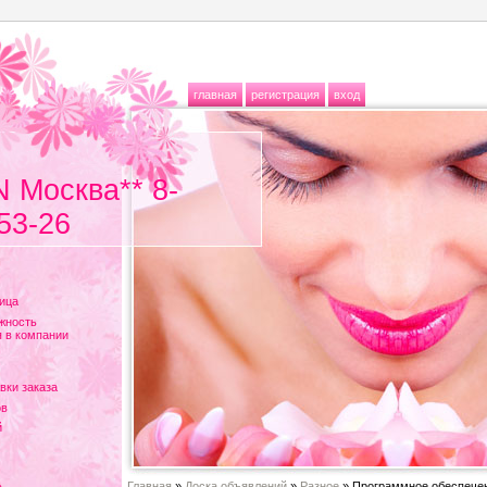
главная
регистрация
вход
N Москва** 8-
53-26
ица
жность
 в компании
вки заказа
ов
й
Главная
»
Доска объявлений
»
Разное
» Программное обеспече