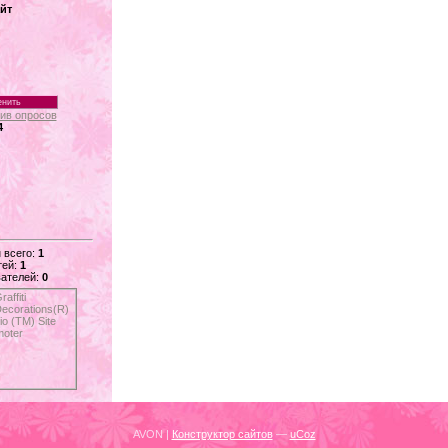
йт
ив опросов
4
 всего:
1
тей:
1
ателей:
0
AVON
|
Конструктор сайтов
—
uCoz