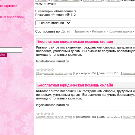
а
услуги, аудит
е картинки
В категории объявлений
:
2
Показано объявлений
:
1-2
тных объявлений
Сортировать по
:
Дате
·
Названию
·
Рейтингу
·
Комментариям
·
Бесплатная юридическая помощь онлайн
Каталог сайтов посвященных гражданским спорам, трудовым
вопросам, уголовным делам. Вы сможете получить бесплатну
помощь от опытных юристов.
legalaidonline.narod.ru
Юридические услуги, аудит
|
Просмотров:
350
|
Дата:
13.10.2010
|
Коммента
Бесплатная юридическая помощь онлайн
Каталог сайтов посвященных гражданским спорам, трудовым
вопросам, уголовным делам. Вы сможете получить бесплатну
помощь от опытных юристов.
legalaidonline.narod.ru
Юридические услуги, аудит
|
Просмотров:
384
|
Дата:
13.10.2010
|
Коммента