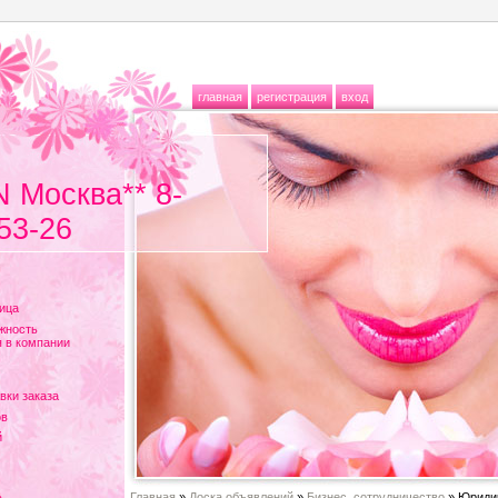
главная
регистрация
вход
N Москва** 8-
53-26
ица
жность
 в компании
вки заказа
ов
й
Главная
»
Доска объявлений
»
Бизнес, сотрудничество
» Юриди