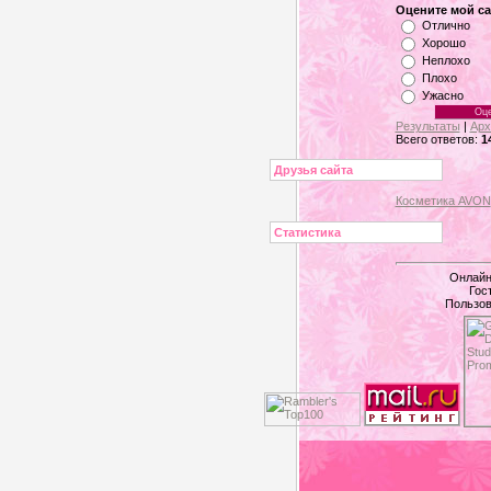
Оцените мой са
Отлично
Хорошо
Неплохо
Плохо
Ужасно
Результаты
|
Арх
Всего ответов:
1
Друзья сайта
Косметика AVON
Статистика
Онлайн
Гос
Пользов